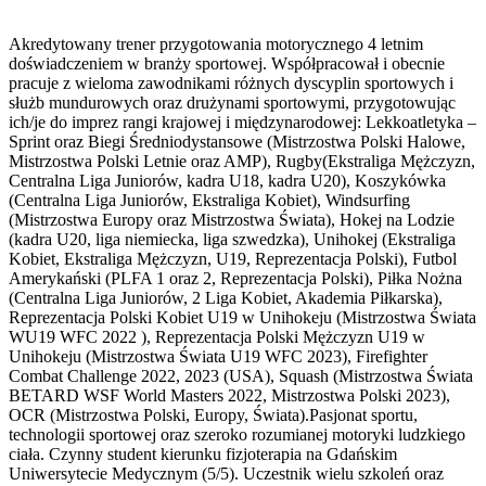
Akredytowany trener przygotowania motorycznego 4 letnim
doświadczeniem w branży sportowej. Współpracował i obecnie
pracuje z wieloma zawodnikami różnych dyscyplin sportowych i
służb mundurowych oraz drużynami sportowymi, przygotowując
ich/je do imprez rangi krajowej i międzynarodowej: Lekkoatletyka –
Sprint oraz Biegi Średniodystansowe (Mistrzostwa Polski Halowe,
Mistrzostwa Polski Letnie oraz AMP), Rugby(Ekstraliga Mężczyzn,
Centralna Liga Juniorów, kadra U18, kadra U20), Koszykówka
(Centralna Liga Juniorów, Ekstraliga Kobiet), Windsurfing
(Mistrzostwa Europy oraz Mistrzostwa Świata), Hokej na Lodzie
(kadra U20, liga niemiecka, liga szwedzka), Unihokej (Ekstraliga
Kobiet, Ekstraliga Mężczyzn, U19, Reprezentacja Polski), Futbol
Amerykański (PLFA 1 oraz 2, Reprezentacja Polski), Piłka Nożna
(Centralna Liga Juniorów, 2 Liga Kobiet, Akademia Piłkarska),
Reprezentacja Polski Kobiet U19 w Unihokeju (Mistrzostwa Świata
WU19 WFC 2022 ), Reprezentacja Polski Mężczyzn U19 w
Unihokeju (Mistrzostwa Świata U19 WFC 2023), Firefighter
Combat Challenge 2022, 2023 (USA), Squash (Mistrzostwa Świata
BETARD WSF World Masters 2022, Mistrzostwa Polski 2023),
OCR (Mistrzostwa Polski, Europy, Świata).Pasjonat sportu,
technologii sportowej oraz szeroko rozumianej motoryki ludzkiego
ciała. Czynny student kierunku fizjoterapia na Gdańskim
Uniwersytecie Medycznym (5/5). Uczestnik wielu szkoleń oraz