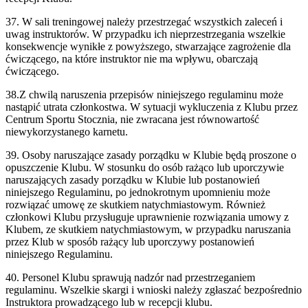
37. W sali treningowej należy przestrzegać wszystkich zaleceń i
uwag instruktorów. W przypadku ich nieprzestrzegania wszelkie
konsekwencje wynikłe z powyższego, stwarzające zagrożenie dla
ćwiczącego, na które instruktor nie ma wpływu, obarczają
ćwiczącego.
38.Z chwilą naruszenia przepisów niniejszego regulaminu może
nastąpić utrata członkostwa. W sytuacji wykluczenia z Klubu przez
Centrum Sportu Stocznia, nie zwracana jest równowartość
niewykorzystanego karnetu.
39. Osoby naruszające zasady porządku w Klubie będą proszone o
opuszczenie Klubu. W stosunku do osób rażąco lub uporczywie
naruszających zasady porządku w Klubie lub postanowień
niniejszego Regulaminu, po jednokrotnym upomnieniu może
rozwiązać umowę ze skutkiem natychmiastowym. Również
członkowi Klubu przysługuje uprawnienie rozwiązania umowy z
Klubem, ze skutkiem natychmiastowym, w przypadku naruszania
przez Klub w sposób rażący lub uporczywy postanowień
niniejszego Regulaminu.
40. Personel Klubu sprawują nadzór nad przestrzeganiem
regulaminu. Wszelkie skargi i wnioski należy zgłaszać bezpośrednio
Instruktora prowadzącego lub w recepcji klubu.