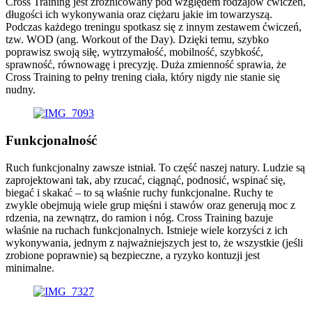
Cross Training jest zróżnicowany pod względem rodzajów ćwiczeń,
długości ich wykonywania oraz ciężaru jakie im towarzyszą.
Podczas każdego treningu spotkasz się z innym zestawem ćwiczeń,
tzw. WOD (ang. Workout of the Day). Dzięki temu, szybko
poprawisz swoją siłę, wytrzymałość, mobilność, szybkość,
sprawność, równowagę i precyzję. Duża zmienność sprawia, że
Cross Training to pełny trening ciała, który nigdy nie stanie się
nudny.
Funkcjonalność
Ruch funkcjonalny zawsze istniał. To część naszej natury. Ludzie są
zaprojektowani tak, aby rzucać, ciągnąć, podnosić, wspinać się,
biegać i skakać – to są właśnie ruchy funkcjonalne. Ruchy te
zwykle obejmują wiele grup mięśni i stawów oraz generują moc z
rdzenia, na zewnątrz, do ramion i nóg. Cross Training bazuje
właśnie na ruchach funkcjonalnych. Istnieje wiele korzyści z ich
wykonywania, jednym z najważniejszych jest to, że wszystkie (jeśli
zrobione poprawnie) są bezpieczne, a ryzyko kontuzji jest
minimalne.