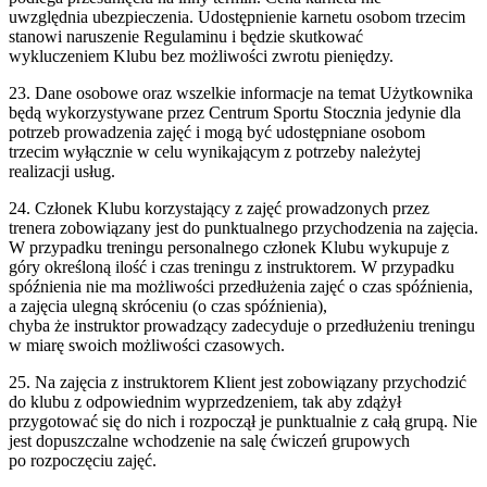
uwzględnia ubezpieczenia. Udostępnienie karnetu osobom trzecim
stanowi naruszenie Regulaminu i będzie skutkować
wykluczeniem Klubu bez możliwości zwrotu pieniędzy.
23. Dane osobowe oraz wszelkie informacje na temat Użytkownika
będą wykorzystywane przez Centrum Sportu Stocznia jedynie dla
potrzeb prowadzenia zajęć i mogą być udostępniane osobom
trzecim wyłącznie w celu wynikającym z potrzeby należytej
realizacji usług.
24. Członek Klubu korzystający z zajęć prowadzonych przez
trenera zobowiązany jest do punktualnego przychodzenia na zajęcia.
W przypadku treningu personalnego członek Klubu wykupuje z
góry określoną ilość i czas treningu z instruktorem. W przypadku
spóźnienia nie ma możliwości przedłużenia zajęć o czas spóźnienia,
a zajęcia ulegną skróceniu (o czas spóźnienia),
chyba że instruktor prowadzący zadecyduje o przedłużeniu treningu
w miarę swoich możliwości czasowych.
25. Na zajęcia z instruktorem Klient jest zobowiązany przychodzić
do klubu z odpowiednim wyprzedzeniem, tak aby zdążył
przygotować się do nich i rozpoczął je punktualnie z całą grupą. Nie
jest dopuszczalne wchodzenie na salę ćwiczeń grupowych
po rozpoczęciu zajęć.