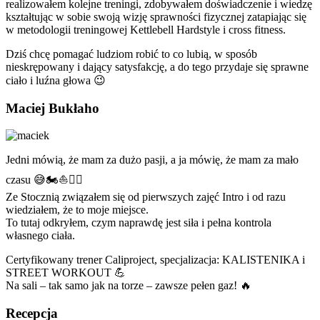
realizowałem kolejne treningi, zdobywałem doświadczenie i wiedzę
kształtując w sobie swoją wizję sprawności fizycznej zatapiając się
w metodologii treningowej Kettlebell Hardstyle i cross fitness.
Dziś chcę pomagać ludziom robić to co lubią, w sposób
nieskrępowany i dający satysfakcję, a do tego przydaje się sprawne
ciało i luźna głowa 😉
Maciej Bukłaho
Jedni mówią, że mam za dużo pasji, a ja mówię, że mam za mało
czasu 😅🏍️⛵🤸‍♂️
Ze Stocznią związałem się od pierwszych zajęć Intro i od razu
wiedziałem, że to moje miejsce.
To tutaj odkryłem, czym naprawdę jest siła i pełna kontrola
własnego ciała.
Certyfikowany trener Caliproject, specjalizacja: KALISTENIKA i
STREET WORKOUT 💪
Na sali – tak samo jak na torze – zawsze pełen gaz! 🔥
Recepcja