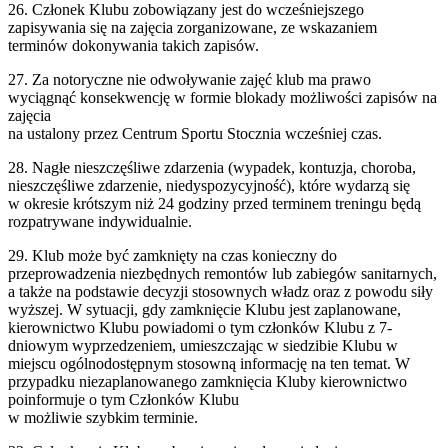
26. Członek Klubu zobowiązany jest do wcześniejszego
zapisywania się na zajęcia zorganizowane, ze wskazaniem
terminów dokonywania takich zapisów.
27. Za notoryczne nie odwoływanie zajęć klub ma prawo
wyciągnąć konsekwencję w formie blokady możliwości zapisów na
zajęcia
na ustalony przez Centrum Sportu Stocznia wcześniej czas.
28. Nagłe nieszczęśliwe zdarzenia (wypadek, kontuzja, choroba,
nieszczęśliwe zdarzenie, niedyspozycyjność), które wydarzą się
w okresie krótszym niż 24 godziny przed terminem treningu będą
rozpatrywane indywidualnie.
29. Klub może być zamknięty na czas konieczny do
przeprowadzenia niezbędnych remontów lub zabiegów sanitarnych,
a także na podstawie decyzji stosownych władz oraz z powodu siły
wyższej. W sytuacji, gdy zamknięcie Klubu jest zaplanowane,
kierownictwo Klubu powiadomi o tym członków Klubu z 7-
dniowym wyprzedzeniem, umieszczając w siedzibie Klubu w
miejscu ogólnodostępnym stosowną informację na ten temat. W
przypadku niezaplanowanego zamknięcia Kluby kierownictwo
poinformuje o tym Członków Klubu
w możliwie szybkim terminie.