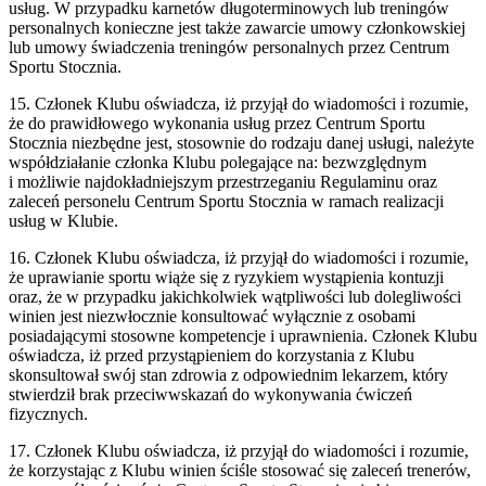
usług. W przypadku karnetów długoterminowych lub treningów
personalnych konieczne jest także zawarcie umowy członkowskiej
lub umowy świadczenia treningów personalnych przez Centrum
Sportu Stocznia.
15. Członek Klubu oświadcza, iż przyjął do wiadomości i rozumie,
że do prawidłowego wykonania usług przez Centrum Sportu
Stocznia niezbędne jest, stosownie do rodzaju danej usługi, należyte
współdziałanie członka Klubu polegające na: bezwzględnym
i możliwie najdokładniejszym przestrzeganiu Regulaminu oraz
zaleceń personelu Centrum Sportu Stocznia w ramach realizacji
usług w Klubie.
16. Członek Klubu oświadcza, iż przyjął do wiadomości i rozumie,
że uprawianie sportu wiąże się z ryzykiem wystąpienia kontuzji
oraz, że w przypadku jakichkolwiek wątpliwości lub dolegliwości
winien jest niezwłocznie konsultować wyłącznie z osobami
posiadającymi stosowne kompetencje i uprawnienia. Członek Klubu
oświadcza, iż przed przystąpieniem do korzystania z Klubu
skonsultował swój stan zdrowia z odpowiednim lekarzem, który
stwierdził brak przeciwwskazań do wykonywania ćwiczeń
fizycznych.
17. Członek Klubu oświadcza, iż przyjął do wiadomości i rozumie,
że korzystając z Klubu winien ściśle stosować się zaleceń trenerów,