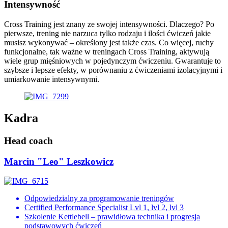
Intensywność
Cross Training jest znany ze swojej intensywności. Dlaczego? Po
pierwsze, trening nie narzuca tylko rodzaju i ilości ćwiczeń jakie
musisz wykonywać – określony jest także czas. Co więcej, ruchy
funkcjonalne, tak ważne w treningach Cross Training, aktywują
wiele grup mięśniowych w pojedynczym ćwiczeniu. Gwarantuje to
szybsze i lepsze efekty, w porównaniu z ćwiczeniami izolacyjnymi i
umiarkowanie intensywnymi.
Kadra
Head coach
Marcin "Leo" Leszkowicz
Odpowiedzialny za programowanie treningów
Certified Performance Specialist Lvl 1, lvl 2, lvl 3
Szkolenie Kettlebell – prawidłowa technika i progresja
podstawowych ćwiczeń