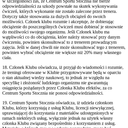
w szczególności zaś, że Centrum Sportu Stocznia nie bierze
odpowiedzialności za szkody powstałe na skutek wykonywania
ćwiczeń, których wykonanie nie zostało zalecone przez trenera.
Dotyczy także stosowania za dużych obciążeń do swoich
możliwości. Członek klubu rozumie i akceptuje, że dobierając
obciążenie do poszczególnych ćwiczeń musi dobierać je stosownie
do możliwości swojego organizmu. Jeśli Członek klubu ma
wątpliwości co do obciążenia, które należy stosować przy danym
ćwiczeniu, powinien skonsultować to z trenerem prowadzącym
zajęcia. Jeśli w danej chwili nie może skonsultować tego z trenerem,
powinien wybrać obciążenie nie większe niż 20% masy własnego
ciała.
18. Członek Klubu oświadcza, iż przyjął do wiadomości i rozumie,
że treningi oferowane w Klubie przygotowywane będą w oparciu
o stan aktualnej wiedzy naukowej, to jednak ze względu na
specyfikę i złożoność ludzkiego organizmu nie gwarantują
osiągnięcia pożądanych przez Członka Klubu efektów, za co
Centrum Sportu Stocznia nie ponosi odpowiedzialności.
19. Centrum Sportu Stocznia oświadcza, iż udziela członkom
Klubu, którzy korzystają z usług Klubu, licencji niewyłącznej,
uprawniającej do korzystania z materiałów udostępnionych w
ramach niektórych usług, wyłącznie jednak na użytek własny
członka Klubu związany bezpośrednio z korzystaniem z usług.