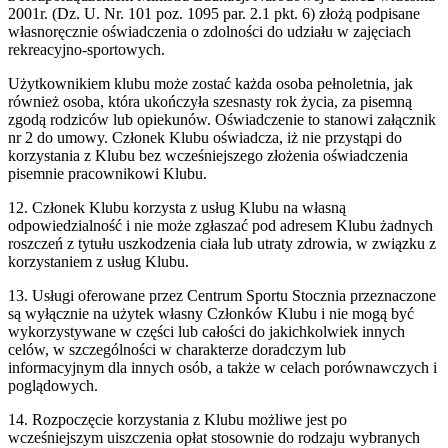
2001r. (Dz. U. Nr. 101 poz. 1095 par. 2.1 pkt. 6) złożą podpisane
własnoręcznie oświadczenia o zdolności do udziału w zajęciach
rekreacyjno-sportowych.
Użytkownikiem klubu może zostać każda osoba pełnoletnia, jak
również osoba, która ukończyła szesnasty rok życia, za pisemną
zgodą rodziców lub opiekunów. Oświadczenie to stanowi załącznik
nr 2 do umowy. Członek Klubu oświadcza, iż nie przystąpi do
korzystania z Klubu bez wcześniejszego złożenia oświadczenia
pisemnie pracownikowi Klubu.
12. Członek Klubu korzysta z usług Klubu na własną
odpowiedzialność i nie może zgłaszać pod adresem Klubu żadnych
roszczeń z tytułu uszkodzenia ciała lub utraty zdrowia, w związku z
korzystaniem z usług Klubu.
13. Usługi oferowane przez Centrum Sportu Stocznia przeznaczone
są wyłącznie na użytek własny Członków Klubu i nie mogą być
wykorzystywane w części lub całości do jakichkolwiek innych
celów, w szczególności w charakterze doradczym lub
informacyjnym dla innych osób, a także w celach porównawczych i
poglądowych.
14. Rozpoczęcie korzystania z Klubu możliwe jest po
wcześniejszym uiszczenia opłat stosownie do rodzaju wybranych