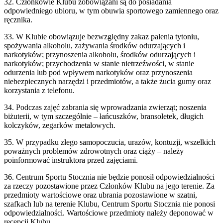
32. Członkowie Klubu zobowiązani są do posiadania
odpowiedniego ubioru, w tym obuwia sportowego zamiennego oraz
ręcznika.
33. W Klubie obowiązuje bezwzględny zakaz palenia tytoniu,
spożywania alkoholu, zażywania środków odurzających i
narkotyków; przynoszenia alkoholu, środków odurzających i
narkotyków; przychodzenia w stanie nietrzeźwości, w stanie
odurzenia lub pod wpływem narkotyków oraz przynoszenia
niebezpiecznych narzędzi i przedmiotów, a także żucia gumy oraz
korzystania z telefonu.
34. Podczas zajęć zabrania się wprowadzania zwierząt; noszenia
biżuterii, w tym szczególnie – łańcuszków, bransoletek, długich
kolczyków, zegarków metalowych.
35. W przypadku złego samopoczucia, urazów, kontuzji, wszelkich
poważnych problemów zdrowotnych oraz ciąży – należy
poinformować instruktora przed zajęciami.
36. Centrum Sportu Stocznia nie będzie ponosił odpowiedzialności
za rzeczy pozostawione przez Członków Klubu na jego terenie. Za
przedmioty wartościowe oraz ubrania pozostawione w szatni,
szafkach lub na terenie Klubu, Centrum Sportu Stocznia nie ponosi
odpowiedzialności. Wartościowe przedmioty należy deponować w
recepcji Klubu.