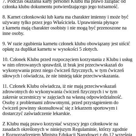
7. Podczas okazania karty personel Klubu ma prawo zażądać od
członka klubu dokumentu potwierdzającego jego tożsamość.
8. Karnet członkowski lub karta ma charakter imienny i może być
używany tylko przez jego Właściciela. Uprawnienia płynące
z karnetu mają charakter osobisty i nie mogą być przenoszone na
inne osoby.
9. W razie zgubienia karnetu członek klubu obowiązany jest uiścić
opłatę za duplikat karnetu w wysokości 5 złotych.
10. Członek Klubu przed rozpoczęciem korzystania z Klubu i usług
w nim oferowanych sprawdził, iż brak jest przeciwwskazań do
wykonywania przez niego ćwiczeń fizycznych, w tym ćwiczeń
siłowych i oświadcza, że nie istnieją takie przeciwwskazania.
11. Członek Klubu oświadcza, iż nie mają przeciwwskazań
zdrowotnych do wykonywania ćwiczeń fizycznych i w tym
zakresie uczestniczy w zajęciach na własną odpowiedzialność.
Osoby z problemami zdrowotnymi, przed przystąpieniem do
ćwiczeń powinny skonsultować się z lekarzem sportowym i
dostarczyć zaświadczenie lekarskie.
Z Klubu mają prawo korzystać wszyscy jego członkowie na
zasadach określonych w niniejszym Regulaminie, którzy zgodnie
z Rozporządzeniem Ministra Edukacji Narodowej z dn.12 września