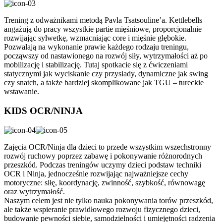
Trening z odważnikami metodą Pavla Tsatsouline’a. Kettlebells
angażują do pracy wszystkie partie mięśniowe, proporcjonalnie
rozwijając sylwetkę, wzmacniając core i mięśnie głębokie.
Pozwalają na wykonanie prawie każdego rodzaju treningu,
począwszy od nastawionego na rozwój siły, wytrzymałości aż po
mobilizację i stabilizację. Tutaj spotkacie się z ćwiczeniami
statycznymi jak wyciskanie czy przysiady, dynamiczne jak swing
czy snatch, a także bardziej skomplikowane jak TGU – tureckie
wstawanie.
KIDS OCR/NINJA
Zajęcia OCR/Ninja dla dzieci to przede wszystkim wszechstronny
rozwój ruchowy poprzez zabawę i pokonywanie różnorodnych
przeszkód. Podczas treningów uczymy dzieci podstaw techniki
OCR i Ninja, jednocześnie rozwijając najważniejsze cechy
motoryczne: siłę, koordynację, zwinność, szybkość, równowagę
oraz wytrzymałość.
Naszym celem jest nie tylko nauka pokonywania torów przeszkód,
ale także wspieranie prawidłowego rozwoju fizycznego dzieci,
budowanie pewności siebie, samodzielności i umiejętności radzenia