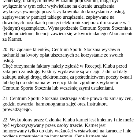
Materiały, o których mowa w zdaniu poprzednim, mogą być
wyłącznie w tym celu: wyświetlane na ekranie urządzenia
wykorzystywanego przez Użytkownika do korzystania z usług,
zapisywane w pamięci takiego urządzenia, zapisywane na
dowolnych nośnikach pamięci elektronicznej oraz drukowane w 1
(jednym) egzemplarzu. Wynagrodzenie Centrum Sportu Stocznia z
tytułu udzielonej licencji zawiera się w kwocie danego Abonamentu
za Karnet.
20. Na żądanie klientów, Centrum Sportu Stocznia wystawia
rachunki na kwoty opłat uiszczanych za korzystanie ze swoich
usług.
Chęć otrzymania faktury należy zgłosić w Recepcji Klubu przed
zakupem za usługę. Faktury wydawane są w ciągu 7 dni od daty
zakupu usługi drogą elektroniczną za pośrednictwem poczty e-mail
lub będą do odebrania w recepcji klubu zgodnie z wyborem
Centrum Sportu Stocznia lub wcześniejszymi ustaleniami.
21. Centrum Sportu Stocznia zastrzega sobie prawo do zmiany cen,
godzin otwarcia, harmonogramu zajęć oraz Instruktora
prowadzącego.
22. Wykupiony przez Członka Klubu karnet jest imienny i nie może
być wykorzystywany przez osoby trzecie. Karnet jest
honorowany tylko do daty ważności wystawionej na karnecie i nie
podlega przesunięciu na inny termin. Cena karnetu nie