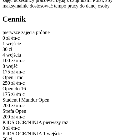
zajęć uczestnicy pracować będą z czujnikami Polar, aby
maksymalnie dostosować tempo pracy do danej osoby.
Cennik
pierwsze zajęcia próbne
0
zł
/m-c
1 wejście
30
zł
4 wejścia
100
zł
/m-c
8 wejść
175
zł
/m-c
Open 1mc
250
zł
/m-c
Open do 16
175
zł
/m-c
Student i Mundur Open
200
zł
/m-c
Strefa Open
200
zł
/m-c
KIDS OCR/NINJA pierwszy raz
0
zł
/m-c
KIDS OCR/NINJA 1 wejście
50
zł