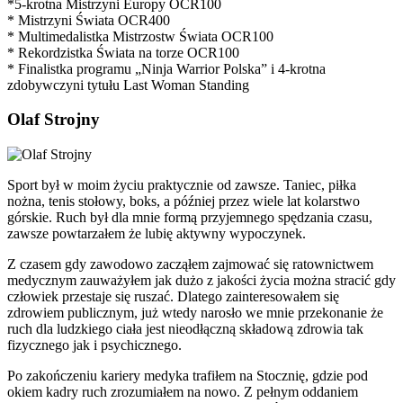
*5-krotna Mistrzyni Europy OCR100
* Mistrzyni Świata OCR400
* Multimedalistka Mistrzostw Świata OCR100
* Rekordzistka Świata na torze OCR100
* Finalistka programu „Ninja Warrior Polska” i 4-krotna
zdobywczyni tytułu Last Woman Standing
Olaf Strojny
Sport był w moim życiu praktycznie od zawsze. Taniec, piłka
nożna, tenis stołowy, boks, a później przez wiele lat kolarstwo
górskie. Ruch był dla mnie formą przyjemnego spędzania czasu,
zawsze powtarzałem że lubię aktywny wypoczynek.
Z czasem gdy zawodowo zacząłem zajmować się ratownictwem
medycznym zauważyłem jak dużo z jakości życia można stracić gdy
człowiek przestaje się ruszać. Dlatego zainteresowałem się
zdrowiem publicznym, już wtedy narosło we mnie przekonanie że
ruch dla ludzkiego ciała jest nieodłączną składową zdrowia tak
fizycznego jak i psychicznego.
Po zakończeniu kariery medyka trafiłem na Stocznię, gdzie pod
okiem kadry ruch zrozumiałem na nowo. Z pełnym oddaniem