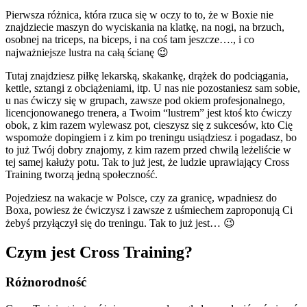
Pierwsza różnica, która rzuca się w oczy to to, że w Boxie nie
znajdziecie maszyn do wyciskania na klatkę, na nogi, na brzuch,
osobnej na triceps, na biceps, i na coś tam jeszcze…., i co
najważniejsze lustra na całą ścianę 😉
Tutaj znajdziesz piłkę lekarską, skakankę, drążek do podciągania,
kettle, sztangi z obciążeniami, itp. U nas nie pozostaniesz sam sobie,
u nas ćwiczy się w grupach, zawsze pod okiem profesjonalnego,
licencjonowanego trenera, a Twoim “lustrem” jest ktoś kto ćwiczy
obok, z kim razem wylewasz pot, cieszysz się z sukcesów, kto Cię
wspomoże dopingiem i z kim po treningu usiądziesz i pogadasz, bo
to już Twój dobry znajomy, z kim razem przed chwilą leżeliście w
tej samej kałuży potu. Tak to już jest, że ludzie uprawiający Cross
Training tworzą jedną społeczność.
Pojedziesz na wakacje w Polsce, czy za granicę, wpadniesz do
Boxa, powiesz że ćwiczysz i zawsze z uśmiechem zaproponują Ci
żebyś przyłączył się do treningu. Tak to już jest… 😉
Czym jest Cross Training?
Różnorodność