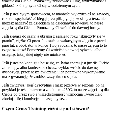
właśnie dla Ciebie! Pomożemy zbudować Ci siłę, wytrzymałość i
gibkość, która przyda Ci się w codziennym życiu.
Jeśli jesteś byłym sportowcem, w młodości wyjeżdżałeś na zawody,
całe dni spędzałaś/-eś biegając za piłką, grając w siatę, a teraz nie
możesz nadążyć za dzieckiem na dziecinnym rowerku, to nasze
zajęcia są dla Ciebie! Pomożemy Ci wrócić do dawnej formy.
Jeśli sięgasz do szafy, a ubrania z zeszłego roku “skurczyły się w
praniu”, ciężko Ci poznać postać na wakacyjnym zdjęciu z przed
paru lat, a obok stoi w końcu Twoja rodzina, to nasze zajęcia to to
czego szukasz! Pomożemy Ci wrócić do dawnej sylwetki albo
osiągnąć taką jakiej nigdy nie miałaś/-eś.
Jeśli jesteś po kontuzji i boisz się, że świat sportu jest już dla Ciebie
zamknięty, albo koniecznie chcesz szybko wrócić do dawnej
dyspozycji, przez nasze ćwiczenia i ich poprawne wykonywanie
masz gwarancję, że zrobisz wszystko co się da.
Jeśli ćwiczysz jakąś dyscyplinę i masz przerwę w sezonie, bo na
przykład jesteś piłkarzem a za oknem -25°C, to nasze zajęcia są dla
Ciebie bo przez swoją wszechstronność wzmocnią Twoje ciało,
zbudują siłę i kondycję na następny sezon.
Czym Cross Training różni się od siłowni?