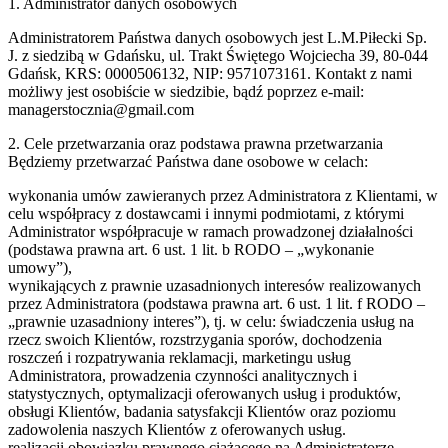
1. Administrator danych osobowych
Administratorem Państwa danych osobowych jest L.M.Piłecki Sp.
J. z siedzibą w Gdańsku, ul. Trakt Świętego Wojciecha 39, 80-044
Gdańsk, KRS: 0000506132, NIP: 9571073161. Kontakt z nami
możliwy jest osobiście w siedzibie, bądź poprzez e-mail:
managerstocznia@gmail.com
2. Cele przetwarzania oraz podstawa prawna przetwarzania
Będziemy przetwarzać Państwa dane osobowe w celach:
wykonania umów zawieranych przez Administratora z Klientami, w
celu współpracy z dostawcami i innymi podmiotami, z którymi
Administrator współpracuje w ramach prowadzonej działalności
(podstawa prawna art. 6 ust. 1 lit. b RODO – „wykonanie
umowy”),
wynikających z prawnie uzasadnionych interesów realizowanych
przez Administratora (podstawa prawna art. 6 ust. 1 lit. f RODO –
„prawnie uzasadniony interes”), tj. w celu: świadczenia usług na
rzecz swoich Klientów, rozstrzygania sporów, dochodzenia
roszczeń i rozpatrywania reklamacji, marketingu usług
Administratora, prowadzenia czynności analitycznych i
statystycznych, optymalizacji oferowanych usług i produktów,
obsługi Klientów, badania satysfakcji Klientów oraz poziomu
zadowolenia naszych Klientów z oferowanych usług.
realizacji obowiązku prawnego ciążącego na Administratorze